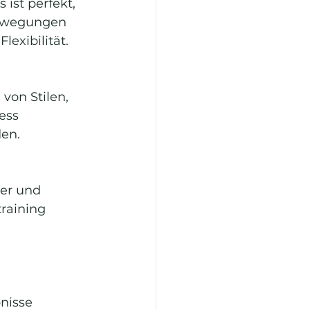
ist perfekt, 
Bewegungen 
exibilität.
von Stilen, 
ess 
den.
er und 
raining 
nisse 