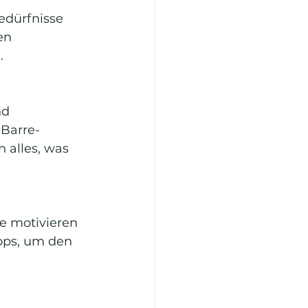
edürfnisse 
en 
.
nd 
 Barre-
 alles, was 
e motivieren 
ops, um den 