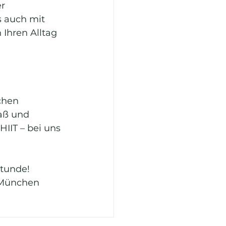
r 
s auch mit 
 Ihren Alltag 
chen 
aß und 
HIIT – bei uns 
stunde!
 München 