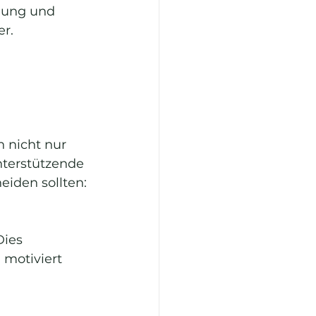
gung und 
er.
 nicht nur 
nterstützende 
eiden sollten:
Dies 
 motiviert 