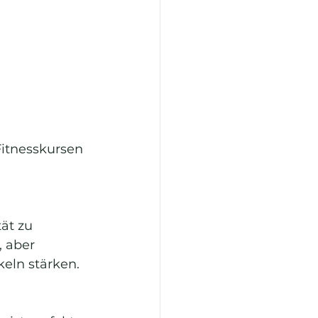
Fitnesskursen 
ät zu 
 aber 
keln stärken.