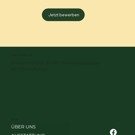
Jetzt bewerben
THE GOOD GYM
Amalienstraße 87-89 I Amalienpassage
80799 München
MENÜ
ÜBER UNS